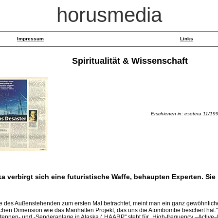
horusmedia
Impressum
Links
Spiritualität & Wissenschaft
Erschienen in: esotera 11/199
verbirgt sich eine futuristische Waffe, behaupten Experten. Si
des Außenstehenden zum ersten Mal betrachtet, meint man ein ganz gewöhnliches
chen Dimension wie das Manhatten Projekt, das uns die Atombombe beschert hat." 
ennen- und -Senderanlage in Alaska („HAARP" steht für „High-frequency –Active-A