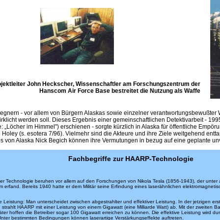
ektleiter John Heckscher, Wissenschaftler am Forschungszentrum der
Hanscom Air Force Base bestreitet die Nutzung als Waffe
ern - vor allem von Bürgern Alaskas sowie einzelner verantwortungsbewußter Wis
irklicht werden soll. Dieses Ergebnis einer gemeinschaftlichen Detektivarbeit - 1
gabe: „Löcher im Himmel") erschienen - sorgte kürzlich in Alaska für öffentliche Em
Holey (s. esotera 7/96). Vielmehr sind die Akteure und ihre Ziele weitgehend entta
s von Alaska Nick Begich können ihre Vermutungen in bezug auf eine geplante u
Fachbegriffe zur HAARP-Technologie
er Technologie beruhen vor allem auf den Forschungen von Nikola Tesla (1856-1943), der unter 
 erfand. Bereits 1940 hatte er dem Militär seine Erfindung eines laserähnlichen elektromagneti
e Leistung: Man unterscheidet zwischen abgestrahlter und effektiver Leistung. In der jetzigen ers
, strahlt HAARP mit einer Leistung von einem Gigawatt (eine Milliarde Watt) ab. Mit der zweiten 
ter hoffen die Betreiber sogar 100 Gigawatt erreichen zu können. Die effektive Leistung wird du
Unter bestimmten Bedingungen können laserartige Verstärkungseffekte auftreten.