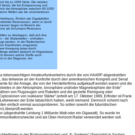
ch bis zu 1000 Hertz. Die meisten
 Hertz), die bei Entspannung und
ereich der Atmosphäre zwischen 60-1000
etische Wellen wie die verschiedenen
Hohlraum. Ähnlich wie Orgelpfeifen
estimmte Resonanzen, wenn er durch
nanzen liegen im Bereich der
n Sinne als Schumann-Resonanz
ellen so überlagern, daß sich ihre
- die Skalarwellen - enthalten.
ugt werden. In der Radionischen
von Krankheiten eingesetzt.
ßere Anregung (etwa durch
enlänge werden dadurch im Organismus
rch können solche Stoffe auch
ch in der Diagnose, bei
ska lebenswichtigen Amateurfunkverkehrs durch die von HAARP abgestrahlten
, das teilweise an der Kontrolle durch den amerikanischen Kongreß und Senat
nte für die Anlage, die von der Herstellerfirma aufgekauft worden waren und die
ebietes in der Atmosphäre, Ionosphäre und/oder Magnetosphäre der Erde"
erstören von Flugzeugen und Raketen und die gezielte Reinigung oder
losionen von nuklearer Stärke" (erteilt am 17. Oktober 1989, Erfinder ist Frank
die Lebewesen der Erde tatsächlich haben, weiß niemand. Dennoch scheint nach
iten einfach einmal auszuprobieren. So sollen sowohl die futuristischen
en) überprüft werden.
 (abgestrahlte Leistung 1 Milliarde Watt oder ein Gigawatt). So wurde im
Kommunikationszwecke und als Über-Horizont-Radar verwendet werden soll.
terfirmen in der Rüstungsbranche) und „E- Systems" (Spezialist in Sachen