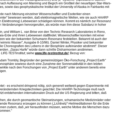
ch Auffassung von Manning und Begich ein Großteil der neuartigen Star-Wars-
s, sowie das geophysikalische Institut der University of Alaska in Fairbanks mit
rde nach Meinung einzelner Wissenschaftler und Esoteriker einen
Center" bewiesen werden, daß elektromagnetische Wellen, wie sie auch HAARP
t von Elektrosmog) Lebewesen schädigen können. Kommt es nämlich zur Resonanz
n Veränderungen hervorgerufen, als würde man ihm diese Substanz in hoher
, und William L. van Brise von den Technic Research Laboratories in Reno,
-Erde und ihren Lebewesen stattfindet. Wissenschaftler konnten mit einer
en wie der bekannten Schumann-Resonanz feststellen. Bekannt ist auch der
eheimnis Wasser", Ausgabe 8-10/96). Daniel Winter, Physiker und bekannter
die Choreografien des Lebens in der Biosphäre aufeinander abstimmt". Dieser
erden. „Gaias Harfe" würde dann schrille Disharmonien anstimmen.
 LIFE-TESTinstitut; siehe
www.life-testinstitut.de/
; Bezug von:
 Adam Trombly, Begründer der gemeinnützigen Öko-Forschung „Project Earth"
onosphäre sowieso durch eine Zunahme der Sonnenaktivität in den letzten
ewirkte nach den Forschungen von „Project Earth" unter anderem bereits eine
igen.
 - es erscheint dringend nötig, sich generell weltweit gegen Experimente mit
eltverändernden Kriegstechniken geächtet. Die HAARP-Technologie muß nach
tzt entstehenden internationalen Druck auf die US-Regierung und bitten, daß
schen, die durch geomantische Steinsetzungen, schamanische Medizinräder oder
ende Resonanz erzeugen zu können („Lichtnetz"-Heilmeditationen für die Erde
ahnen zudem, daß „wir herausfinden müssen, welche Motive die Menschen dazu
 kommen."