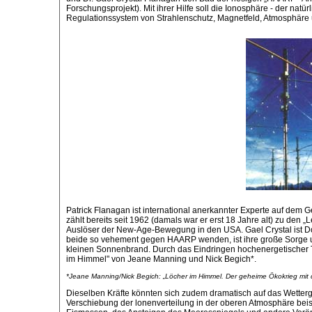
Forschungsprojekt). Mit ihrer Hilfe soll die Ionosphäre - der na
Regulationssystem von Strahlenschutz, Magnetfeld, Atmosphäre
Patrick Flanagan ist international anerkannter Experte auf dem G
zählt bereits seit 1962 (damals war er erst 18 Jahre alt) zu de
Auslöser der New-Age-Bewegung in den USA. Gael Crystal ist Doz
beide so vehement gegen HAARP wenden, ist ihre große Sorge um
kleinen Sonnenbrand. Durch das Eindringen hochenergetischer T
im Himmel" von Jeane Manning und Nick Begich*.
*Jeane Manning/Nick Begich: „Löcher im Himmel. Der geheime Ökokrieg mi
Dieselben Kräfte könnten sich zudem dramatisch auf das Wett
Verschiebung der lonenverteilung in der oberen Atmosphäre bei