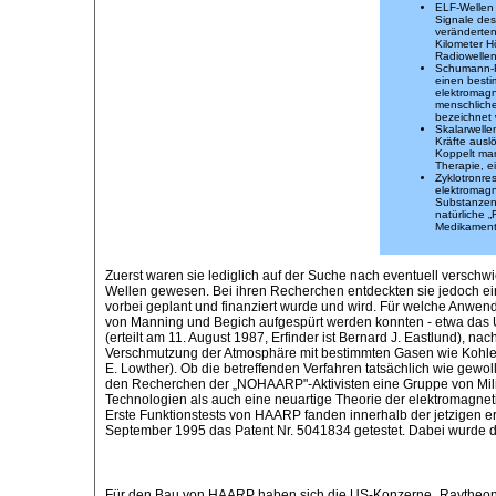
ELF-Wellen 
Signale des
veränderten
Kilometer H
Radiowellen 
Schumann-Re
einen best
elektromagn
menschliche
bezeichnet 
Skalarwelle
Kräfte ausl
Koppelt man
Therapie, e
Zyklotronre
elektromagn
Substanzen 
natürliche 
Medikamente
Zuerst waren sie lediglich auf der Suche nach eventuell versc
Wellen gewesen. Bei ihren Recherchen entdeckten sie jedoch ei
vorbei geplant und finanziert wurde und wird. Für welche Anwend
von Manning und Begich aufgespürt werden konnten - etwa das U
(erteilt am 11. August 1987, Erfinder ist Bernard J. Eastlund),
Verschmutzung der Atmosphäre mit bestimmten Gasen wie Kohlendio
E. Lowther). Ob die betreffenden Verfahren tatsächlich wie gew
den Recherchen der „NOHAARP"-Aktivisten eine Gruppe von Militär
Technologien als auch eine neuartige Theorie der elektromagneti
Erste Funktionstests von HAARP fanden innerhalb der jetzigen er
September 1995 das Patent Nr. 5041834 getestet. Dabei wurde d
Für den Bau von HAARP haben sich die US-Konzerne „Raytheon Co