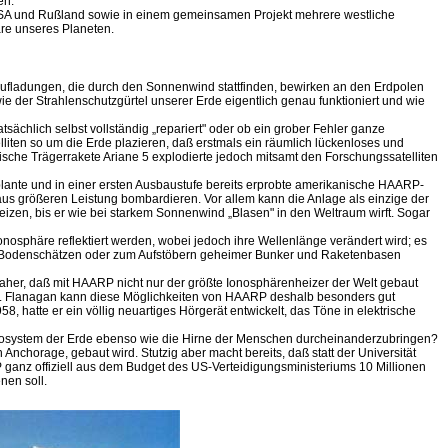
en.
die USA und Rußland sowie in einem gemeinsamen Projekt mehrere westliche
äre unseres Planeten.
Aufladungen, die durch den Sonnenwind stattfinden, bewirken an den Erdpolen
e der Strahlenschutzgürtel unserer Erde eigentlich genau funktioniert und wie
hlich selbst vollständig „repariert" oder ob ein grober Fehler ganze
lliten so um die Erde plazieren, daß erstmals ein räumlich lückenloses und
he Trägerrakete Ariane 5 explodierte jedoch mitsamt den Forschungssatelliten
eplante und in einer ersten Ausbaustufe bereits erprobte amerikanische HAARP-
aus größeren Leistung bombardieren. Vor allem kann die Anlage als einzige der
izen, bis er wie bei starkem Sonnenwind „Blasen" in den Weltraum wirft. Sogar
osphäre reflektiert werden, wobei jedoch ihre Wellenlänge verändert wird; es
n Bodenschätzen oder zum Aufstöbern geheimer Bunker und Raketenbasen
 daher, daß mit HAARP nicht nur der größte Ionosphärenheizer der Welt gebaut
 Dr. Flanagan kann diese Möglichkeiten von HAARP deshalb besonders gut
, hatte er ein völlig neuartiges Hörgerät entwickelt, das Töne in elektrische
s Ökosystem der Erde ebenso wie die Hirne der Menschen durcheinanderzubringen?
Anchorage, gebaut wird. Stutzig aber macht bereits, daß statt der Universität
RP ganz offiziell aus dem Budget des US-Verteidigungsministeriums 10 Millionen
nen soll.