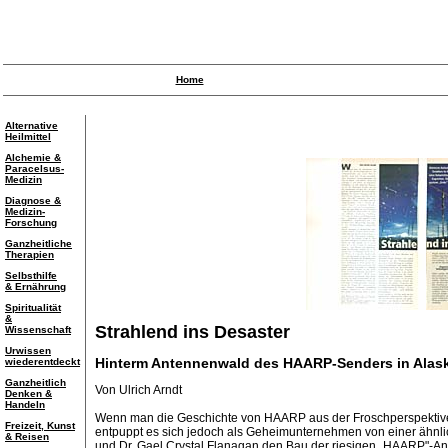
Home
Alternative
Heilmittel
Alchemie &
Paracelsus-
Medizin
Diagnose &
Medizin-
Forschung
Ganzheitliche
Therapien
Selbsthilfe
& Ernährung
Spiritualität
&
Strahlend ins Desaster
Wissenschaft
Urwissen
Hinterm Antennenwald des HAARP-Senders in Alaska 
wiederentdeckt
Ganzheitlich
Von Ulrich Arndt
Denken &
Handeln
Wenn man die Geschichte von HAARP aus der Froschperspektive 
Freizeit, Kunst
entpuppt es sich jedoch als Geheimunternehmen von einer ähnli
& Reisen
und Dr. Gael Crystal Flanagan den Bau der riesigen „HAARP"-Ant