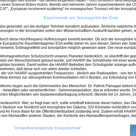
erungen des Klimas - die bereits eingesetzt haben - noch erheblich beschleunig
sion eines Science-fiction-Autors. Bereits seit mehreren Jahren experimentieren 
ISCAT", „European incoherent scattering" im norwegischen Tromso) mit der Ionosph
Experimente am Schutzgürtel der Erde
e gesendet, um die dortigen Teilchen künstlich aufzuladen. Ähnliche natürliche 
derungen in der Ionosphäre sollen den Wissenschaftlern Auskunft darüber geben, wi
h diese Hochfrequenz-Aufheizungen bewirkt werden. Ob sich die Ionosphäre tatsäc
Die Europäische Raumfahrtagentur ESA wollte daher im Juni diesen Jahres vier Sate
enwind, Erdmagnetfeld und Ionosphäre möglich gewesen wäre. Die neue europäisc
ektromagnetischen Schutzschicht unseres Planeten bedenklich, so übertrifft der g
jemals von Menschenhand gebaut wurde, soll HAARP die Schutzhülle mit einer weit
osphäre bündeln. Damit wollen die HAARP-Betreiber den Schutzgürtel solange aufhe
annehmen, daß diese sich von allein wieder schließen.
er von HAARP ausgestrahlten Frequenzen - ähnlich wie Radiowellen - von der Ion
Diese können zur störungsfreien Kommunikation mit U-Booten, zur Erkundung vo
spektrums liegen auch die Gehirnwellen des Menschen. Dr. Patrick Flanagan betont
ur - bewußten oder versehentlichen - Gehirnmanipulation, das je erfunden wurde.
schen Möglichkeiten von Gedankenübertragung erforscht. (Bereits mit 14 Jahren, 1958
nteuerlich. Wer, so fragt man sich, sollte ernsthaft Interesse daran haben, da
um Studium von Nordlicht und Ionosphäre bei Gakona, 320 Kilometer nordöstlich von 
and Air Force Base für die Öffentlichkeitsarbeit zuständig sind. Zudem erhält HAA
g von Atomwaffen anderer Staaten, der Kontrolle des Atomwaffensperrvertrages, die
"Umweltverändernde Kriegstechnik"