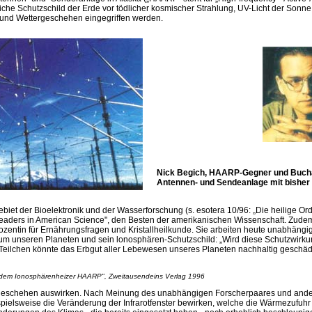
türliche Schutzschild der Erde vor tödlicher kosmischer Strahlung, UV-Licht der Son
 und Wettergeschehen eingegriffen werden.
Nick Begich, HAARP-Gegner und Buchaut
Antennen- und Sendeanlage mit bisher
ebiet der Bioelektronik und der Wasserforschung (s. esotera 10/96: „Die heilige Ord
n „Leaders in American Science", den Besten der amerikanischen Wissenschaft. Zude
entin für Ernährungsfragen und Kristallheilkunde. Sie arbeiten heute unabhängig
 unseren Planeten und sein lonosphären-Schutzschild: „Wird diese Schutzwirkung
eilchen könnte das Erbgut aller Lebewesen unseres Planeten nachhaltig geschädi
t dem Ionosphärenheizer HAARP", Zweitausendeins Verlag 1996
ergeschehen auswirken. Nach Meinung des unabhängigen Forscherpaares und ande
spielsweise die Veränderung der Infrarotfenster bewirken, welche die Wärmezufu