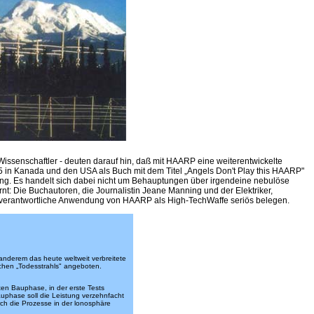
senschaftler - deuten darauf hin, daß mit HAARP eine weiterentwickelte
995 in Kanada und den USA als Buch mit dem Titel „Angels Don't Play this HAARP"
pörung. Es handelt sich dabei nicht um Behauptungen über irgendeine nebulöse
rnt: Die Buchautoren, die Journalistin Jeane Manning und der Elektriker,
nverantwortliche Anwendung von HAARP als High-TechWaffe seriös belegen.
anderem das heute weltweit verbreitete
schen „Todesstrahls" angeboten.
ten Bauphase, in der erste Tests
Bauphase soll die Leistung verzehnfacht
rch die Prozesse in der lonosphäre