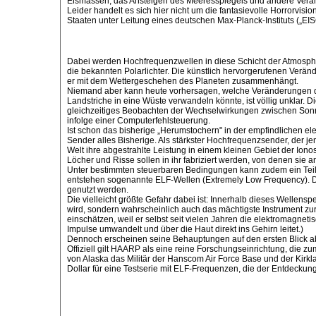
Eismassen, das Ansteigen des Meeresspiegels und andere Veränd
Leider handelt es sich hier nicht um die fantasievolle Horrorvi
Staaten unter Leitung eines deutschen Max-Planck-Instituts („E
Dabei werden Hochfrequenzwellen in diese Schicht der Atmosphär
die bekannten Polarlichter. Die künstlich hervorgerufenen Verän
er mit dem Wettergeschehen des Planeten zusammenhängt.
Niemand aber kann heute vorhersagen, welche Veränderungen durc
Landstriche in eine Wüste verwandeln könnte, ist völlig unklar. 
gleichzeitiges Beobachten der Wechselwirkungen zwischen Sonn
infolge einer Computerfehlsteuerung.
Ist schon das bisherige „Herumstochern" in der empfindlichen el
Sender alles Bisherige. Als stärkster Hochfrequenzsender, der 
Welt ihre abgestrahlte Leistung in einem kleinen Gebiet der Ion
Löcher und Risse sollen in ihr fabriziert werden, von denen sie 
Unter bestimmten steuerbaren Bedingungen kann zudem ein Teil d
entstehen sogenannte ELF-Wellen (Extremely Low Frequency). 
genutzt werden.
Die vielleicht größte Gefahr dabei ist: Innerhalb dieses Wellen
wird, sondern wahrscheinlich auch das mächtigste Instrument z
einschätzen, weil er selbst seit vielen Jahren die elektromagneti
Impulse umwandelt und über die Haut direkt ins Gehirn leitet.)
Dennoch erscheinen seine Behauptungen auf den ersten Blick abe
Offiziell gilt HAARP als eine reine Forschungseinrichtung, die z
von Alaska das Militär der Hanscom Air Force Base und der Kirkl
Dollar für eine Testserie mit ELF-Frequenzen, die der Entdeckun