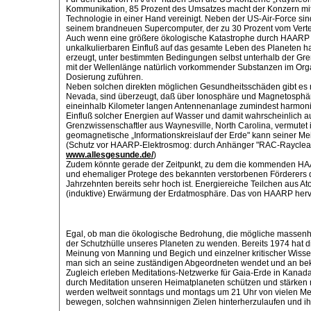
Kommunikation, 85 Prozent des Umsatzes macht der Konzern mit
Technologie in einer Hand vereinigt. Neben der US-Air-Force sind 
seinem brandneuen Supercomputer, der zu 30 Prozent vom Verteid
Auch wenn eine größere ökologische Katastrophe durch HAARP nic
unkalkulierbaren Einfluß auf das gesamte Leben des Planeten 
erzeugt, unter bestimmten Bedingungen selbst unterhalb der Gr
mit der Wellenlänge natürlich vorkommender Substanzen im Org
Dosierung zuführen.
Neben solchen direkten möglichen Gesundheitsschäden gibt es n
Nevada, sind überzeugt, daß über Ionosphäre und Magnetosphäre
eineinhalb Kilometer langen Antennenanlage zumindest harmon
Einfluß solcher Energien auf Wasser und damit wahrscheinlich au
Grenzwissenschaftler aus Waynesville, North Carolina, vermutet
geomagnetische „Informationskreislauf der Erde" kann seiner M
(Schutz vor HAARP-Elektrosmog: durch Anhänger "RAC-Raycleaner"
www.allesgesunde.de/
)
Zudem könnte gerade der Zeitpunkt, zu dem die kommenden HAARP
und ehemaliger Protege des bekannten verstorbenen Förderers de
Jahrzehnten bereits sehr hoch ist. Energiereiche Teilchen aus 
(induktive) Erwärmung der Erdatmosphäre. Das von HAARP hervo
Egal, ob man die ökologische Bedrohung, die mögliche massenhaf
der Schutzhülle unseres Planeten zu wenden. Bereits 1974 hat 
Meinung von Manning und Begich und einzelner kritischer Wissen
man sich an seine zuständigen Abgeordneten wendet und an bekan
Zugleich erleben Meditations-Netzwerke für Gaia-Erde in Kanad
durch Meditation unseren Heimatplaneten schützen und stärken 
werden weltweit sonntags und montags um 21 Uhr von vielen Me
bewegen, solchen wahnsinnigen Zielen hinterherzulaufen und ih