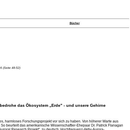
Bücher
6 (Seite 48-52)
e bedrohe das Ökosystem „Erde" - und unsere Gehirne
, harmloses Forschungsprojekt vor sich zu haben. Von höherer Warte aus
So beurteilt das amerikanische Wissenschaftler-Ehepaar Dr. Patrick Flanagan
uroral Research Projekt", zu deutsch: Hochfrequenz-Aktiv-Aurora-