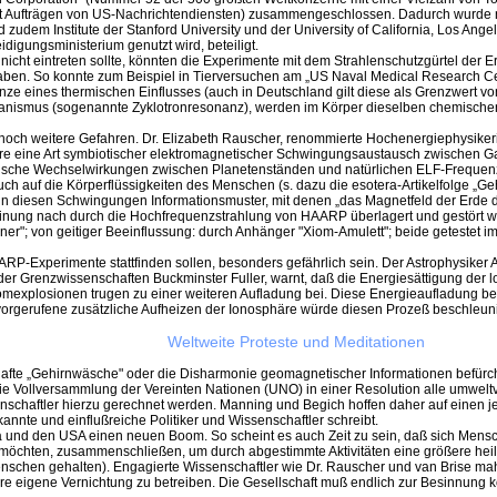
 Aufträgen von US-Nachrichtendiensten) zusammengeschlossen. Dadurch wurde na
zudem Institute der Stanford University und der University of California, Los Angele
igungsministerium genutzt wird, beteiligt.
ht eintreten sollte, könnten die Experimente mit dem Strahlenschutzgürtel der E
haben. So konnte zum Beispiel in Tierversuchen am „US Naval Medical Research 
enze eines thermischen Einflusses (auch in Deutschland gilt diese als Grenzwer
anismus (sogenannte Zyklotronresonanz), werden im Körper dieselben chemische
och weitere Gefahren. Dr. Elizabeth Rauscher, renommierte Hochenergiephysikerin
 eine Art symbiotischer elektromagnetischer Schwingungsaustausch zwischen Gaia
ische Wechselwirkungen zwischen Planetenständen und natürlichen ELF-Frequenz
ch auf die Körperflüssigkeiten des Menschen (s. dazu die esotera-Artikelfolge „G
 in diesen Schwingungen Informationsmuster, mit denen „das Magnetfeld der Erde 
einung nach durch die Hochfrequenzstrahlung von HAARP überlagert und gestört w
; von geitiger Beeinflussung: durch Anhänger "Xiom-Amulett"; beide getestet im
-Experimente stattfinden sollen, besonders gefährlich sein. Der Astrophysiker
r Grenzwissenschaften Buckminster Fuller, warnt, daß die Energiesättigung der l
Atomexplosionen trugen zu einer weiteren Aufladung bei. Diese Energieaufladung b
rgerufene zusätzliche Aufheizen der Ionosphäre würde diesen Prozeß beschleun
Weltweite Proteste und Meditationen
te „Gehirnwäsche" oder die Disharmonie geomagnetischer Informationen befürchtet
die Vollversammlung der Vereinten Nationen (UNO) in einer Resolution alle umw
schaftler hierzu gerechnet werden. Manning und Begich hoffen daher auf einen je
nte und einflußreiche Politiker und Wissenschaftler schreibt.
a und den USA einen neuen Boom. So scheint es auch Zeit zu sein, daß sich Men
möchten, zusammenschließen, um durch abgestimmte Aktivitäten eine größere heil
nschen gehalten). Engagierte Wissenschaftler wie Dr. Rauscher und van Brise m
re eigene Vernichtung zu betreiben. Die Gesellschaft muß endlich zur Besinnung