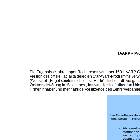
HAARP – Proj
Die Ergebnisse jahrelanger Recherchen von über 150 HAARP-Gegn
Version des offiziell ad acta gelegten Star-Wars-Programms verw
(Wortspiel: „Engel spielen nicht diese Harfe"; Titel der dt. Aus
Weltverschwörung im Stile eines „Jan van Helsing" alias Jan Udo 
Firmeninhaber und mehrjährige Vorsitzende des Lehrerverbande
Die Grundlagen dies
Wechselstrom-System
Abgestrahlt
stattfanden
werden. Spä
verändert. 