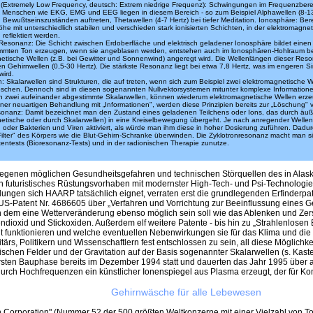
(Extremely Low Frequency, deutsch: Extrem niedrige Frequenz): Schwingungen im Frequenzberei
 Menschen wie EKG, EMG und EEG liegen in diesem Bereich - so zum Beispiel Alphawellen (8-13
 Bewußtseinszuständen auftreten, Thetawellen (4-7 Hertz) bei tiefer Meditation. Ionosphäre: B
öhe mit unterschiedlich stabilen und verschieden stark ionisierten Schichten, in der elektromagn
reflektiert werden.
sonanz: Die Schicht zwischen Erdoberfläche und elektrisch geladener Ionosphäre bildet einen 
immten Ton erzeugen, wenn sie angeblasen werden, entstehen auch im lonosphären-Hohlraum b
etische Wellen (z.B. bei Gewitter und Sonnenwind) angeregt wird. Die Wellenlängen dieser Reso
n Gehirnwellen (0,5-30 Hertz). Die stärkste Resonanz liegt bei etwa 7,8 Hertz, was im engere
wird.
n: Skalarwellen sind Strukturen, die auf treten, wenn sich zum Beispiel zwei elektromagnetische W
öschen. Dennoch sind in diesen sogenannten Nullvektorsystemen mitunter komplexe Informationen 
 zwei aufeinander abgestimmte Skalarwellen, können wiederum elektromagnetische Wellen erze
iner neuartigen Behandlung mit „Informationen", werden diese Prinzipien bereits zur „Löschung" 
sonanz: Damit bezeichnet man den Zustand eines geladenen Teilchens oder Ions, das durch äu
etische oder durch Skalarwellen) in eine Kreiselbewegung übergeht. Je nach anregender Well
oder Bakterien und Viren aktiviert, als würde man ihm diese in hoher Dosierung zuführen. Dadu
„Filter" des Körpers wie die Blut-Gehirn-Schranke überwinden. Die Zyklotronresonanz macht man si
ntests (Bioresonanz-Tests) und in der radionischen Therapie zunutze.
hwiegenen möglichen Gesundheitsgefahren und technischen Störquellen des in Ala
n futuristisches Rüstungsvorhaben mit modernster High-Tech- und Psi-Technologie
ungen sich HAARP tatsächlich eignet, verraten erst die grundlegenden Erfinderpate
S-Patent Nr. 4686605 über „Verfahren und Vorrichtung zur Beeinflussung eines G
 nach dem eine Wetterveränderung ebenso möglich sein soll wie das Ablenken und Z
xid und Stickoxiden. Außerdem elf weitere Patente - bis hin zu „Strahlenlosen Exp
ollt funktionieren und welche eventuellen Nebenwirkungen sie für das Klima und 
s, Politikern und Wissenschaftlern fest entschlossen zu sein, all diese Möglichke
schen Felder und der Gravitation auf der Basis sogenannter Skalarwellen (s. Kast
sten Bauphase bereits im Dezember 1994 statt und dauerten das Jahr 1995 über an
urch Hochfrequenzen ein künstlicher Ionenspiegel aus Plasma erzeugt, der für 
Gehirnwäsche für alle Lebewesen
rporation" (Nummer 52 der 500 größten Weltkonzerne mit einer Vielzahl von Toch