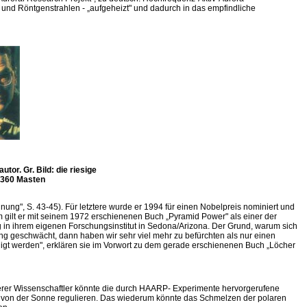
ne und Röntgenstrahlen - „aufgeheizt" und dadurch in das empfindliche
or. Gr. Bild: die riesige
 360 Masten
nung", S. 43-45). Für letztere wurde er 1994 für einen Nobelpreis nominiert und
m gilt er mit seinem 1972 erschienenen Buch „Pyramid Power" als einer der
 in ihrem eigenen Forschungsinstitut in Sedona/Arizona. Der Grund, warum sich
 geschwächt, dann haben wir sehr viel mehr zu befürchten als nur einen
gt werden", erklären sie im Vorwort zu dem gerade erschienenen Buch „Löcher
rer Wissenschaftler könnte die durch HAARP- Experimente hervorgerufene
hr von der Sonne regulieren. Das wiederum könnte das Schmelzen der polaren