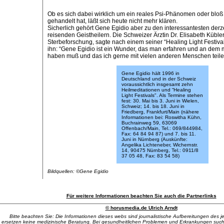
Ob es sich dabei wirklich um ein reales Psi-Phänomen oder bloß
gehandelt hat, läßt sich heute nicht mehr klären.
Sicherlich gehört Gene Egidio aber zu den interessantesten derz
reisenden Geistheilern. Die Schweizer Ärztin Dr. Elisabeth Kübler
Sterbeforschung, sagte nach einem seiner “Healing Light Festiva
ihn: “Gene Egidio ist ein Wunder, das man erfahren und an de
haben muß und das ich gerne mit vielen anderen Menschen teile
Gene Egidio hält 1996 in
Deutschland und in der Schweiz
voraussichtlich insgesamt zehn
Heilmeditationen und “Healing
Light Festivals". Als Termine stehen
fest: 30. Mai bis 3. Juni in Wielen,
Schweiz; 14. bis 18. Juni in
Friedberg, Frankfurt/Main (nähere
Informationen bei: Roswitha Kühn,
Buchrainweg 59, 63069
Offenbach/Main, Tel.: 069/844984,
Fax: 64 84 94 87) und 7. bis 11.
Juni in Nürnberg (Auskünfte:
Angelika Lichteneber, Wichernstr.
14, 90475 Nürnberg, Tel.: 0911/8
37 05 48, Fax: 83 54 58)
Bildquellen: ©Gene Egidio
Für weitere Informationen beachten Sie auch die Partnerlinks
© horusmedia.de Ulrich Arndt
Bitte beachten Sie: Die Informationen dieses webs sind journalistische Aufbereitungen des 
ersetzen keine medizinische Beratung. Bei gesundheitlichen Problemen und Erkrankungen suche