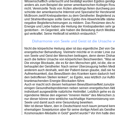
Wissenschaftlich untersucht und bestätigt wurden Egidios geistige
anders als zum Beispiel die seiner amerikanischen Kollegin Ros
nicht. Vereinzelte Tests von Ärzten allerdings fielen durchweg pos
schickte der amerikanische Internist und Spezialist für Herzkrank
McBroom zwölf Krebspatienten zu dem Geistheiler. Begleitend z
und Strahlentherapie sollte Gene Egidio ihre Abwehrkräfte stärke
negative Begleiterscheinungen zu mildern. Das Resümee des Arz
Energie und Liebe haben die Heilung der Krebspatienten sehr gefö
gestorben - im Gegenteil, alle haben die Belastung durch Medik
gut verkraftet. Seine Heilkraft ist wirklich erstaunlich."
Disharmonie von Seele und Geist ist die Ursache v
Nicht die körperliche Heilung aber ist das eigentliche Ziel von G
energetischer Behandlung. Vielmehr möchte er in erster Linie z
von Seele und Geist der Menschen beitragen, denn deren Disharm
auch die tiefere Ursache von körperlichen Beschwerden. “Was wir
Die einzige Blockade, die es für den Menschen gibt, ist die, die er
behauptet der Geistheiler. Nach seiner Überzeugung helfen Med
anderem auch deshalb, weil der Patient daran glaube, daß sie he
Aufmerksamkeit, das Bewußtsein des Kranken kann dadurch hei
den betroffenen Stellen lenken", so Egidio, was letztlich zur Aufl
krankmachenden Energie-Blockaden führe.
Auch er macht sich diesen heilsamen Bewußtseinseffekt zunutze 
einigen Gesundheitsproblemen neben seinen energetischen Akt
individuell ausgewählte natürliche Heilmittel. Letztlich gehe es d
irgendeine Weise den eigenen “inneren Heiler" des Menschen zu
nur dieser könne eine wirkliche nachhaltige Harmonisierung von 
Seele und damit auch eine Gesundung bewirken.
Wer ist dieser Mann, den in Deutschland noch kaum jemand kennt
ehemaligen Sowjetunion aber für seine dortige Arbeit als Geisthe
Kosmonauten-Medaille in Gold" geehrt wurde? Vor ihm hatte die