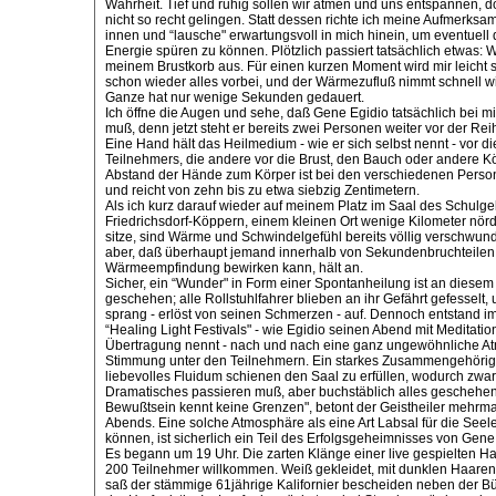
Wahrheit. Tief und ruhig sollen wir atmen und uns entspannen, do
nicht so recht gelingen. Statt dessen richte ich meine Aufmerksa
innen und “lausche" erwartungsvoll in mich hinein, um eventuell
Energie spüren zu können. Plötzlich passiert tatsächlich etwas: W
meinem Brustkorb aus. Für einen kurzen Moment wird mir leicht s
schon wieder alles vorbei, und der Wärmezufluß nimmt schnell w
Ganze hat nur wenige Sekunden gedauert.
Ich öffne die Augen und sehe, daß Gene Egidio tatsächlich bei m
muß, denn jetzt steht er bereits zwei Personen weiter vor der Re
Eine Hand hält das Heilmedium - wie er sich selbst nennt - vor di
Teilnehmers, die andere vor die Brust, den Bauch oder andere Kö
Abstand der Hände zum Körper ist bei den verschiedenen Person
und reicht von zehn bis zu etwa siebzig Zentimetern.
Als ich kurz darauf wieder auf meinem Platz im Saal des Schul
Friedrichsdorf-Köppern, einem kleinen Ort wenige Kilometer nördl
sitze, sind Wärme und Schwindelgefühl bereits völlig verschwu
aber, daß überhaupt jemand innerhalb von Sekundenbruchteilen 
Wärmeempfindung bewirken kann, hält an.
Sicher, ein “Wunder" in Form einer Spontanheilung ist an diesem
geschehen; alle Rollstuhlfahrer blieben an ihr Gefährt gefesselt
sprang - erlöst von seinen Schmerzen - auf. Dennoch entstand i
“Healing Light Festivals" - wie Egidio seinen Abend mit Meditati
Übertragung nennt - nach und nach eine ganz ungewöhnliche A
Stimmung unter den Teilnehmern. Ein starkes Zusammengehörigk
liebevolles Fluidum schienen den Saal zu erfüllen, wodurch zwar
Dramatisches passieren muß, aber buchstäblich alles geschehe
Bewußtsein kennt keine Grenzen", betont der Geistheiler mehrm
Abends. Eine solche Atmosphäre als eine Art Labsal für die Seel
können, ist sicherlich ein Teil des Erfolgsgeheimnisses von Gene
Es begann um 19 Uhr. Die zarten Klänge einer live gespielten Ha
200 Teilnehmer willkommen. Weiß gekleidet, mit dunklen Haaren
saß der stämmige 61jährige Kalifornier bescheiden neben der B