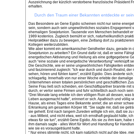
Auszeichnung der kürzlich verstorbene französische Präsident F
erhalten.
Durch den Traum einer Bekannten entdeckte er seine
Das Besondere an Gene Egidio scheinen nicht nur seine energet
sein, sondern auch sein ungewöhnliches soziales Engagement vo
ehemaligen Sowjetunion. Tausende von Menschen behandelt er do
1989 kostenlos. Zugleich bemüht er sich, naturheilkundlich prakt
Heilpraktiker dazu zu bewegen, eine Zeitlang dort zu praktizieren
Kollegen weiterzubilden.
Wie aber kommt ein amerikanischer Geistheiler dazu, gerade in
Sowjetunion zu arbeiten? Ein Grund dafür ist, daß er seine Fähigk
energetischen Aktivierung und Heilung als eine gottgegebene Ga
auch “eine soziale und energetische Verantwortung" verknüpft se
Die Geschichte, wie er seine ungewöhnlichen Fähigkeiten entdeck
und faszinierend zugleich: “Ich war durch und durch Realist, der 
sehen, hören und fühlen kann", erzählt Egidio. Dies änderte sic
schlagartig. Innerhalb von nur einer Woche erlebte der damalige
Unternehmen einen totalen persönlichen und geschäftlichen Z
Seine Frau ließ sich scheiden, ein Geschäftspartner brannte mit
durch, er verlor seine Firmen und fuhr schließlich auch noch sein 
“Drei Monate lang erlebte ich den völligen Ruin all dessen, was 
Leben ausgemacht hatte", erinnert er sich. Apathisch und völlig v
Hause, als eines Tages eine Bekannte anrief, die an einer schw
Erkrankung am gesamten Körper litt. “Sie sagte mir, daß sie geträ
sie geheilt. Erst nach langem Zureden willigte ich ein, daß sie 
- aus Mitleid, und nicht etwa, weil ich ernsthaft geglaubt hätte, ic
etwas für sie tun", erzählt Gene Egidio. Als sie zu ihm kam, habe 
ihm damals sagte - alles Wort für Wort und Handlung für Handlun
wie sie es vorausgeträumt hatte.
“ Nur eines stimmte nicht, ich kam natürlich nicht auf die Idee, 