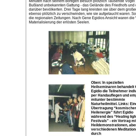
Minuten nach seinem dortigen Besuch plötzlich Tausende Vögel -
Bußland unbekannten Gattung - das Gelände des Friedhofs und 
darüber bevölkerten. Drei Tage lang kreisten sie über dem groß
ebenso plötzlich zu verschwinden, wie sie aufgetaucht waren. S
die regionalen Zeitungen. Nach Gene Egidios Ansicht waren die
Materialisierung der erlösten Seelen.
Oben: In speziellen
Heilseminaren behandelt
Egidio die Teilnehmer indi
per Handauflegen und emp
mitunter bestimmte
Naturheilmittel. Links: Ei
Übertragung “kosmische
Heilenergie" führt Egidio
während des “Healing ligh
Festivals" - ein Vortrag mi
Heildemonstrationen, abe
verschiedenen Meditation
durch