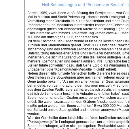
Heil-Behandlungen und “Erlösen von Seelen" i
Bereits 1989, zwei Jahre vor Auflösung der Sowjetunion, war Ge
Mal in Moskau und Sankt Petersburg - damals noch Leningrad -
Vermittlung einer Direktorin im Kultur-Ministerium und einer Grup
Phänomenen und Meditation Interessierter konnte der Geistheiler
ehemaligen griechisch-orthodoxen Kirche sein “Healing Light Fes
“Das Interesse war immens. Am ersten Tag kamen etwa 400 Men
700 und am dritten gar 1000", erinnert er sich.
Mit dem Kosmonauten-Orden wurde er für seine kostenlosen Hei
Kliniken und Kinderheimen geehrt. Über 2000 Opfer des Reaktor
Tschernobyl und des schweren Erdbebens in Armenien hatte er do
Unterstützung interessierter Ärzte und Heimleiter behandelt. Unt
Menschen, die sich in Rußland von ihm die Hände auflegen ließ
mehrere Kosmonauten und deren Familien. Ihre Fürsprache bei de
Stellen führte schließlich dazu, daß Gene Egidio als Würdigung fü
Engagement die “Kosmonauten-Medaille in Gold" erhielt.
Neben dieser Hilfe für viele Menschen hatte die erste Reise des
Geistheilers in die Sowjetunion aber noch einen tieferen esoteri
Gene Egidio bekennt: “Als mir ein amerikanischer Geschäftsmann
behandelte, von Leningrad und dem dortigen riesigen Friedhof 
aus dem Zweiten Weltkrieg erzählte, wußte ich plötzlich in meinem
daß ich dort eine ganz bestimmte Aufgabe zu erfüllen habe", sagt 
Seelen der unter großen Qualen gestorbenen Menschen waren n
erlöst. Sie waren sozusagen in den Gräbern 'steckengeblieben', s
mußte getan werden, um ihnen zu helfen." Etwa 500 000 Mensc
der Schlacht um die Stadt getötet und in einem anonymen Masse
worden.
Was der Geistheiler dann tatsächlich auf dem berühmten russisc
“Peskarjowskoje" in Leningrad gemacht hat, um zu einer angebl
Seelen beizutragen, will er nicht preisgeben. Beobachtet wurde,