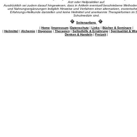
Arzt oder Heilpraktiker auf.
Ausdrücklich sei zudem darauf hingewiesen, dass in Artikeln eventuell beschriebene Methoden,
und Nahrungsergänzungen lediglich Hinweise und Verfahren einer alternativen, esoterischen
Erfahrungs-Heilkunde darstellen und keine Heilmittel und anerkannte Therapieformen im 
Schulmedizin sind.
Seitenanfang
|
Home
|
Impressum
|
Datenschutz
|
Links
|
Bücher & Seminare
|
|
Heilmittel
|
Alchemie
|
Diagnose
|
Therapien
|
Selbsthilfe & Ernährung
|
Spiritualität & W
Denken & Handeln
|
Freizeit
|