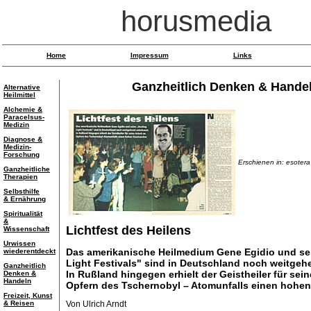
horusmedia
Home
Impressum
Links
Ganzheitlich Denken & Hande
Alternative
Heilmittel
Alchemie &
Paracelsus-
Medizin
Diagnose &
Medizin-
Forschung
Erschienen in: esotera
Ganzheitliche
Therapien
Selbsthilfe
& Ernährung
Spiritualität
&
Lichtfest des Heilens
Wissenschaft
Urwissen
Das amerikanische Heilmedium Gene Egidio und se
wiederentdeckt
Light Festivals" sind in Deutschland noch weitge
Ganzheitlich
In Rußland hingegen erhielt der Geistheiler für sein
Denken &
Handeln
Opfern des Tschernobyl – Atomunfalls einen hohen
Freizeit, Kunst
& Reisen
Von Ulrich Arndt