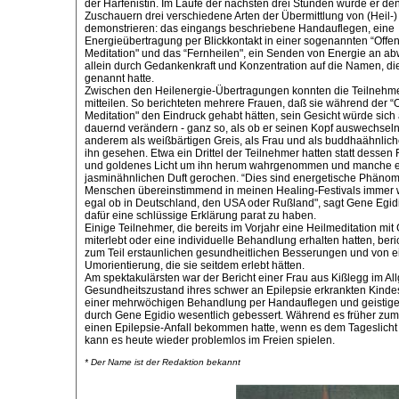
der Harfenistin. Im Laufe der nächsten drei Stunden würde er de
Zuschauern drei verschiedene Arten der Übermittlung von (Heil-)
demonstrieren: das eingangs beschriebene Handauflegen, eine
Energieübertragung per Blickkontakt in einer sogenannten “Off
Meditation" und das “Fernheilen", ein Senden von Energie an 
allein durch Gedankenkraft und Konzentration auf die Namen, di
genannt hatte.
Zwischen den Heilenergie-Übertragungen konnten die Teilnehme
mitteilen. So berichteten mehrere Frauen, daß sie während der 
Meditation" den Eindruck gehabt hätten, sein Gesicht würde sich
dauernd verändern - ganz so, als ob er seinen Kopf auswechseln
anderem als weißbärtigen Greis, als Frau und als buddhaähnliche
ihn gesehen. Etwa ein Drittel der Teilnehmer hatten statt desse
und goldenes Licht um ihn herum wahrgenommen und manche 
jasminähnlichen Duft gerochen. “Dies sind energetische Phänom
Menschen übereinstimmend in meinen Healing-Festivals immer w
egal ob in Deutschland, den USA oder Rußland", sagt Gene Egidi
dafür eine schlüssige Erklärung parat zu haben.
Einige Teilnehmer, die bereits im Vorjahr eine Heilmeditation mit
miterlebt oder eine individuelle Behandlung erhalten hatten, be
zum Teil erstaunlichen gesundheitlichen Besserungen und von e
Umorientierung, die sie seitdem erlebt hätten.
Am spektakulärsten war der Bericht einer Frau aus Kißlegg im Al
Gesundheitszustand ihres schwer an Epilepsie erkrankten Kindes
einer mehrwöchigen Behandlung per Handauflegen und geistiger
durch Gene Egidio wesentlich gebessert. Während es früher zum 
einen Epilepsie-Anfall bekommen hatte, wenn es dem Tageslicht 
kann es heute wieder problemlos im Freien spielen.
* Der Name ist der Redaktion bekannt