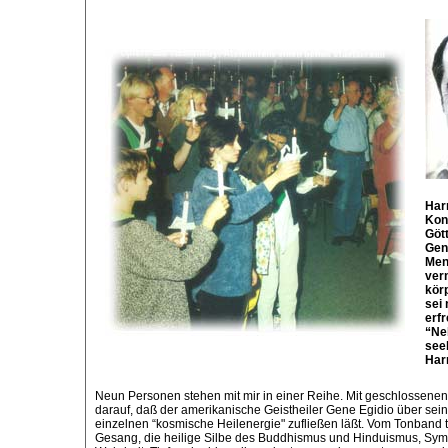
Har
Kon
Göt
Gen
Men
verm
kör
sei 
erfr
“Ne
see
Har
Neun Personen stehen mit mir in einer Reihe. Mit geschlossene
darauf, daß der amerikanische Geistheiler Gene Egidio über se
einzelnen “kosmische Heilenergie" zufließen läßt. Vom Tonband t
Gesang, die heilige Silbe des Buddhismus und Hinduismus, Sym