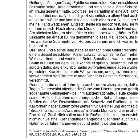
Heilung aufzulegen", sagt Egidio schmunzelnd. Kurz entschloss
Bekannte seine Hand genommen und sie sich so auf die Schulter 
im Traum gesehen hatte. Sofort sei sie daraufhin in eine Art Tran
dachte dabei nur, daß ich mich jetzt sicherlich zu allem Übel au
anstecken würde und kam mir entsetzlich albern vor. Nach einer W
meine Hand wegziehen. Entsetzt stellte ich jedoch fest, daß sie w
erinnert er sich. Nach etwa zehn Minuten habe sich die Hand dan
Am nächsten Morgen aber hätte er einen noch weit größeren Scho
Bekannte sei erneut zu ihm gekommen, dieses Mal jedoch, um s
“Es war keine Spur mehr von Herpes zu sehen, und ich war zu T
bekennt er.
Drei Tage und Nächte lang habe er danach ohne Unterbrechung 
einem Sessel geschlafen. Als er aufwachte, war seine Wahrneh
Weise verändert und verfeinert. Seine Sensitivität war extrem ges
Baum draußen vor dem Haus konnte er spüren. Bekannte und se
sorgten dafür, daß er künftig häufig auf Parties eingeladen wurde.
irgendeine Krankheit oder ein Wehwehchen, und ganz ohne mei
verwandelten sich Barbecue oder Dinner in Geistheil-Sitzungen",
verschmitzt.
Dennoch habe er drei Jahre gebraucht, um zu akzeptieren, daß si
Tagen Dauerschlaf offenbar die Gabe zum Übertragen von geisti
sogenannte Geistheilen - bei ihm ausgeprägt hatte. Heute komm
seinen Heilmeditationen und energetischen Behandlungen, die e
Städten der USA, Deutschlands, der Schweiz und Rußlands durch
Kalifornien hat er zudem zwei Zentren für Geistheilung eröffnet,
“Breakthru Institute of Awareness" in Santa Monica und eine ähnl
Encinitas*. Zusätzlich sollen auch in Rußland Heilzentren entste
nicht nur Geistheil-Behandlungen angeboten, sondern auch die 
Naturheilverfahren angewendet und gelehrt werden sollen.
* Breakthru Institute of Awareness, Gene Egidio, 577 Second Street, Encinit
001/619-43602 20, Fax: 619-436-13 91