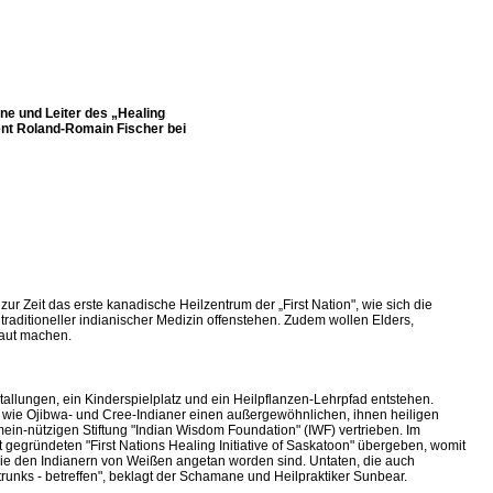
mane und Leiter des „Healing
ent Roland-Romain Fischer bei
 Zeit das erste kanadische Heilzentrum der „First Nation", wie sich die
traditioneller indianischer Medizin offenstehen. Zudem wollen Elders,
raut machen.
allungen, ein Kinderspielplatz und ein Heilpflanzen-Lehrpfad entstehen.
", wie Ojibwa- und Cree-Indianer einen außergewöhnlichen, ihnen heiligen
mein-nützigen Stiftung "Indian Wisdom Foundation" (IWF) vertrieben. Im
gegründeten "First Nations Healing Initiative of Saskatoon" übergeben, womit
die den Indianern von Weißen angetan worden sind. Untaten, die auch
trunks - betreffen", beklagt der Schamane und Heilpraktiker Sunbear.