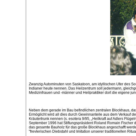
Zwanzig Autominuten von Saskatoon, am idyllischen Ufer des Sout
Indianer heute nennen. Das Heilzentrum soll jedermann, gleichgü
Medizinfrauen und -männer und Heilpraktiker dort die eigene ju
Neben dem gerade im Bau befindlichen zentralen Blockhaus, das a
Ermöglicht wird all dies durch Gewinnanteile aus dem Verkauf d
Kräutertrunk nennen (s. esotera 9/95, „Heilkraft auf Adlers Flüg
September 1996 hat Stiftungspräsident Roland Romain Fischer de
das gesamte Bauholz für das große Blockhaus angeschafft werden
"frevlerischen Diebstahl und Imitation unserer traditionellen Ri