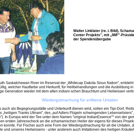
Walter Linklater (re. i. Bild), Scha
Center Projekts", mit „IWF"-Präsid
der Spendenübergabe
h Saskatchewan River im Reservat der „Whitecap Dakota Sioux Nation", entsteht zur
ltig, welcher Hautfarbe und Herkunft, für Heilbehandlungen und die Ausbildung in 
nge Generation wieder mit dem alten indiani-schen Brauchtum und Heilwissen vert
Wiedergutmachung für erlittene Untaten
uch als Begegnungsstätte und Unterkunft dienen wird, sollen ein Tipi-Dorf, Reitst
es „heiligen Tranks Utinam", des „auf Adlers Flügeln schwingenden Lebenselixiers
eln"). In Europa wird der Tee unter dem Namen "original IndianEssence"* von der ge
n ersten Jahresscheck an die schamanischen Heiler der eigens für dieses Projekt 
 konnte. Für Fischer auch eine Form der Wiedergutmachung für all die Untaten, 
tuale und unseres Heilwissens - unter anderem auch Imitationen des heiligen Kräuter