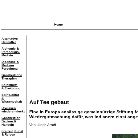
Home
Alternative
Heilmittel
Alchemie &
Paracelsus-
Medizin
Diagnose &
Medizin-
Forschung
Ganzheitliche
Therapien
Selbsthilfe
& Ernährung
Spiritualität
&
Auf Tee gebaut
Wissenschaft
Urwissen
Eine in Europa ansässige gemeinnützige Stiftung fö
wiederentdeckt
Wiedergutmachung dafür, was Indianern einst ange
Ganzheitlich
Denken &
Handeln
Von Ulrich Arndt
Freizeit, Kunst
& Reisen