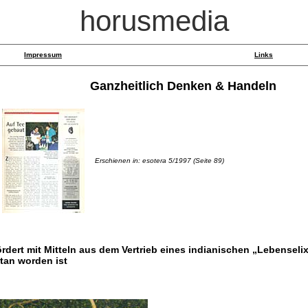
horusmedia
Impressum
Links
Ganzheitlich Denken & Handeln
Erschienen in: esotera 5/1997 (Seite 89)
rdert mit Mitteln aus dem Vertrieb eines indianischen „Lebenseli
tan worden ist