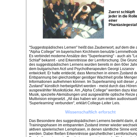
Zuerst schlüpft
jeder in die Roll
einer
Phantasiegestal
"Suggestopädisches Lernen" heißt das Zauberwort, auf dem die
"Alpha College" im bayerischen Kirchheim benutzte Lernmethode
Es verbindet moderne Ansätze des "Superlearning" - auch als "L
Schlaf" bekannt - und Erkenntnisse der Lernforschung. Die Grun
des suggestopädischen Lernens wurden bereits in den 60er Jah
dem bulgarischen Arzt und Psychotherapeuten Georgi Lozanov
entwickelt. Er hatte entdeckt, dass Menschen in einem Zustand d
Entspannung bei gleichzeitiger geistiger Wachheit große Menge
Informationen aufnehmen können. Im Superlearning soll dieser „
Zustand" künstlich herbeigeführt werden - meist durch das Hören
ausgewählter Musikstücke. Am „Alpha College" werden dazu kla
Musik, spezielle Atemübungen und ausgewählte optische Reize 
Multivision eingesetzt. „All das haben wir zum ersten audiovisuel
'Superlearning' verbunden", erklärt College-Leiter Leis.
Wissenschaftlich erforscht
Das Besondere des suggestopädischen Lernens besteht darin, 
Trainingsphasen im entspannten Zustand immer wieder wechsel
aktiven spielerischen Lernphasen, in denen sämtliche Sinne ei
werden. Dabei fließen Erkenntnisse ganzheitlicher Lernforschun