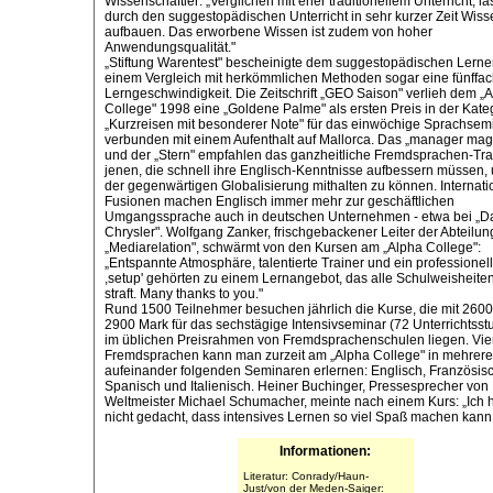
Wissenschaftler: „Verglichen mit eher traditionellem Unterricht, lä
durch den suggestopädischen Unterricht in sehr kurzer Zeit Wiss
aufbauen. Das erworbene Wissen ist zudem von hoher
Anwendungsqualität."
„Stiftung Warentest" bescheinigte dem suggestopädischen Lerne
einem Vergleich mit herkömmlichen Methoden sogar eine fünffa
Lerngeschwindigkeit. Die Zeitschrift „GEO Saison" verlieh dem „
College" 1998 eine „Goldene Palme" als ersten Preis in der Kate
„Kurzreisen mit besonderer Note" für das einwöchige Sprachsem
verbunden mit einem Aufenthalt auf Mallorca. Das „manager mag
und der „Stern" empfahlen das ganzheitliche Fremdsprachen-Trai
jenen, die schnell ihre Englisch-Kenntnisse aufbessern müssen, 
der gegenwärtigen Globalisierung mithalten zu können. Internati
Fusionen machen Englisch immer mehr zur geschäftlichen
Umgangssprache auch in deutschen Unternehmen - etwa bei „Da
Chrysler". Wolfgang Zanker, frischgebackener Leiter der Abteilun
„Mediarelation", schwärmt von den Kursen am „Alpha College":
„Entspannte Atmosphäre, talentierte Trainer und ein professionel
,setup' gehörten zu einem Lernangebot, das alle Schulweisheit
straft. Many thanks to you."
Rund 1500 Teilnehmer besuchen jährlich die Kurse, die mit 2600
2900 Mark für das sechstägige Intensivseminar (72 Unterrichtss
im üblichen Preisrahmen von Fremdsprachenschulen liegen. Vie
Fremdsprachen kann man zurzeit am „Alpha College" in mehrer
aufeinander folgenden Seminaren erlernen: Englisch, Französisc
Spanisch und Italienisch. Heiner Buchinger, Pressesprecher von 
Weltmeister Michael Schumacher, meinte nach einem Kurs: „Ich h
nicht gedacht, dass intensives Lernen so viel Spaß machen kann
Informationen:
Literatur: Conrady/Haun-
Just/von der Meden-Saiger: