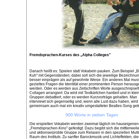
Fremdsprachen-Kurses des „Alpha Colleges"
Danach heißt es: Spielen statt Vokabeln pauken. Zum Beispiel „B
Kuh" mit Gegenständen; dabei soll sich die jeweilige Bezeichnun
besser einprägen als auf gewohnte Weise. Ein anderes Mal mus
gezieltes Fragen die Identität einer prominenten Person heraus
werden. Oder es werden aus Zeitschriften Worte ausgeschnipsel
Collagen arrangiert. Da wird mit Textkärtchen hantiert und in klei
Gruppen debattiert, oder es werden Kurzvorträge gehalten. Man
interviewt sich gegenseitig und, wenn alle Lust dazu haben, wird
gemeinsam auch mal ein kreativ umgestalteter Beatles-Song geträ
900 Worte in sieben Tagen
Die erspielten Vokabeln werden zweimal täglich im hauseigenen
„Fremdsprachen-Kino" gefestigt. Dazu begibt sich die mittlerweile
und aktionserprobte Gruppe zum Relaxen in den speziellen Mult
Raum des Instituts. Zu sanfter Barockmusik und Lichteffekten, di