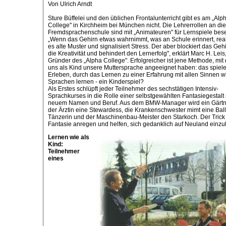
Von Ulrich Arndt
Sture Büffelei und den üblichen Frontalunterricht gibt es am „Alp
College" in Kirchheim bei München nicht. Die Lehrerrollen an di
Fremdsprachenschule sind mit „Animateuren" für Lernspiele bese
„Wenn das Gehirn etwas wahrnimmt, was an Schule erinnert, reak
es alte Muster und signalisiert Stress. Der aber blockiert das Geh
die Kreativität und behindert den Lernerfolg", erklärt Marc H. Leis
Gründer des „Alpha College". Erfolgreicher ist jene Methode, mit 
uns als Kind unsere Muttersprache angeeignet haben: das spiele
Erleben, durch das Lernen zu einer Erfahrung mit allen Sinnen wi
Sprachen lernen - ein Kinderspiel?
Als Erstes schlüpft jeder Teilnehmer des sechstätigen Intensiv-
Sprachkurses in die Rolle einer selbstgewählten Fantasiegestalt 
neuem Namen und Beruf. Aus dem BMW-Manager wird ein Gärtn
der Ärztin eine Stewardess, die Krankenschwester mimt eine Ball
Tänzerin und der Maschinenbau-Meister den Starkoch. Der Trick 
Fantasie anregen und helfen, sich gedanklich auf Neuland einzu
Lernen wie als
Kind:
Teilnehmer
eines