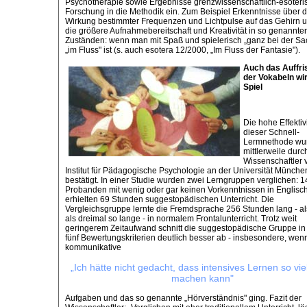
Psychotherapie sowie Ergebnisse grenzwissenschaftlich-esoteri
Forschung in die Methodik ein. Zum Beispiel Erkenntnisse über d
Wirkung bestimmter Frequenzen und Lichtpulse auf das Gehirn 
die größere Aufnahmebereitschaft und Kreativität in so genannten
Zuständen: wenn man mit Spaß und spielerisch „ganz bei der Sa
„im Fluss" ist (s. auch esotera 12/2000, „Im Fluss der Fantasie").
Auch das Auffri
der Vokabeln wi
Spiel
Die hohe Effektivi
dieser Schnell-
Lermnethode wu
mittlerweile durc
Wissenschaftler
Institut für Pädagogische Psychologie an der Universität Münche
bestätigt. In einer Studie wurden zwei Lerngruppen verglichen: 1
Probanden mit wenig oder gar keinen Vorkenntnissen in Englisc
erhielten 69 Stunden suggestopädischen Unterricht. Die
Vergleichsgruppe lernte die Fremdsprache 256 Stunden lang - a
als dreimal so lange - in normalem Frontalunterricht. Trotz weit
geringerem Zeitaufwand schnitt die suggestopädische Gruppe in 
fünf Bewertungskriterien deutlich besser ab - insbesondere, wen
kommunikative
„Ich hätte nicht gedacht, dass intensives Lernen so vi
machen kann"
Aufgaben und das so genannte „Hörverständnis" ging. Fazit der