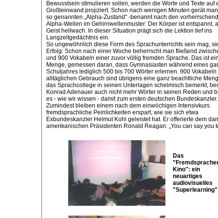
Bewusstsein stimulieren sollen, werden die Worte und Texte auf 
Großleinwand projiziert. Schon nach wenigen Minuten gerät man
so genannten „Alpha-Zustand" -benannt nach den vorherrschen
Alpha-Wellen im Gehirnwellenmuster: Der Körper ist entspannt, 
Geist hellwach. In dieser Situation prägt sich die Lektion tief ins
Langzeitgedächtnis ein.
So ungewöhnlich diese Form des Sprachunterrichts sein mag, si
Erfolg: Schon nach einer Woche beherrscht man fließend zwisc
und 900 Vokabeln einer zuvor völlig fremden Sprache. Das ist e
Menge, gemessen daran, dass Gymnasiasten während eines ga
Schuljahres lediglich 500 bis 700 Wörter erlernen. 900 Vokabeln 
alltäglichen Gebrauch sind übrigens eine ganz beachtliche Men
das Sprachcollege in seinen Unterlagen schelmisch bemerkt, be
Konrad Adenauer auch nicht mehr Wörter in seinen Reden und b
es - wie wir wissen - damit zum ersten deutschen Bundeskanzler.
Zumindest bleiben einem nach dem einwöchigen Intensivkurs
fremdsprachliche Peinlichkeiten erspart, wie sie sich etwa
Exbundeskanzler Helmut Kohl geleistet hat. Er offerierte dem da
amerikanischen Präsidenten Ronald Reagan: „You can say you t
Das
"Fremdsprache
Kino": ein
neuartiges
audiovisuelles
"Superlearning"