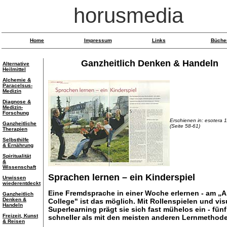
horusmedia
Home
Impressum
Links
Büche
Ganzheitlich Denken & Handeln
Alternative
Heilmittel
Alchemie &
Paracelsus-
Medizin
Diagnose &
Medizin-
Forschung
Erschienen in: esotera 
Ganzheitliche
(Seite 58-61)
Therapien
Selbsthilfe
& Ernährung
Spiritualität
&
Wissenschaft
Sprachen lernen – ein Kinderspiel
Urwissen
wiederentdeckt
Eine Fremdsprache in einer Woche erlernen - am „
Ganzheitlich
Denken &
College" ist das möglich. Mit Rollenspielen und vi
Handeln
Superlearning prägt sie sich fast mühelos ein - fün
Freizeit, Kunst
schneller als mit den meisten anderen Lernmethod
& Reisen