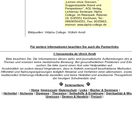
„Lernen ohne Grenzen.
Suggestopädie-Stand und
Perspektiven", AOL-Verlag,
Lichtenau Seminare: Alpha
College, Im Räterpark, Räterstr.
18, D-85551 Kirchheim, Tel.:
089/90504551, Fax: 9035863,
internet: www.alpha-college.de
Bildquellen: ©Alpha College, ©Ulrich Arndt
Für weitere Informationen beachten Sie auch die Partnerlinks
© horusmedia.de Ulrich Arndt
Bitte beachten Sie: Die Informationen dieses webs sind journalistische Aufbereitungen des j
Themas und ersetzen keine medizinische Beratung. Bei gesundheitlichen Problemen und Er
suchen Sie bitte zuerst einen Arzt oder Heilpraktiker auf.
Ausdrücklich sei zudem darauf hingewiesen, dass in Artikeln eventuell beschriebene Methoden,
Hilfsmittel und Nahrungsergänzungen lediglich Hinweise und Verfahren einer alternativen, esote
traditionellen Erfahrungs-Heilkunde darstellen und keine Heilmittel und anerkannte Therapiefor
der heutigen Schulmedizin sind.
Seitenanfang
|
Home
|
Impressum
|
Datenschutz
|
Links
|
Bücher & Seminare
|
|
Heilmittel
|
Alchemie
|
Diagnose
|
Therapien
|
Selbsthilfe & Ernährung
|
Spiritualität & Wi
Urwissen
|
Denken & Handeln
|
Freizeit
|