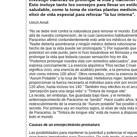
Esto incluye tanto los consejos para llevar un estil
saludable, como la toma de ciertas plantas medicin
elixir de vida especial para reforzar “la luz interna”.
Ulrich Arndt
“No se debe vivir contra la naturaleza para renovar el mundo. Es
allá de nuestra comprensión, de la cual carecemos habitualment
Paracelso afirmó contundentemente esto ante los médicos de su
“Nadie debería asombrarse y ningún médico deberá ruborizarse 
hecho de que la vida puede ser prolongada.”1 Por supuesto que
polemizó en este punto, pero lo hizo basándose en fórmulas y m
prolongar la vida que todavía causan sensación hoy en día:
“Podemos prolongar nuestra vida con remedios adecuados”, ase
expresa concisamente: La esencia alquímica “Flos sectae Croae
significa croci, una esencia de azafrán) permite, a la persona que
vivir como mínimo 100 años”. Otros remedios, como la esencia d
“Aurum Potabile” y la rosa de Navidad, Helleborus niger; tambié
proporcionan la fuerza necesaria al individuo para vivir por enci
120 años, hasta incluso los 140.” También muy efectivo es el ar
“percepción para una larga vida” o “Tintura de longue vita”.
La receta, sin embargo, fue guardada bajo llave, y el remedio
antienvejecimiento de Paracelso se “perdió”. Hace cuatro años, t
redescubrimiento de la esencia de “Aurum potabile” fue posible d
secreto. Por primera vez en muchos siglos, el elixir de vida más 
de Paracelso, la “Tintura de longue vita” está de nuevo a disposi
todo el mundo.
Causas de un envejecimiento prematuro
Las posibilidades para mantener la juventud y potenciar el rejuv