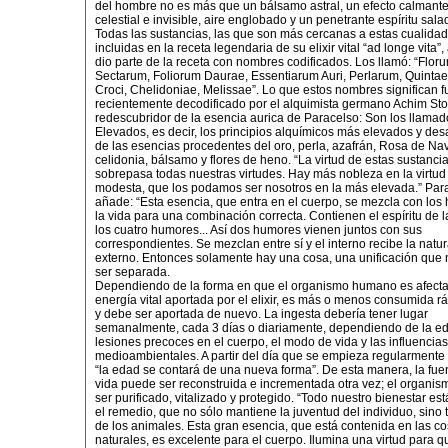
del hombre no es más que un bálsamo astral, un efecto calmante
celestial e invisible, aire englobado y un penetrante espíritu sala
Todas las sustancias, las que son más cercanas a estas cualida
incluidas en la receta legendaria de su elixir vital “ad longe vita
dio parte de la receta con nombres codificados. Los llamó: “Flor
Sectarum, Foliorum Daurae, Essentiarum Auri, Perlarum, Quinta
Croci, Chelidoniae, Melissae”. Lo que estos nombres significan f
recientemente decodificado por el alquimista germano Achim Sto
redescubridor de la esencia aurica de Paracelso: Son los llama
Elevados, es decir, los principios alquímicos más elevados y des
de las esencias procedentes del oro, perla, azafrán, Rosa de Na
celidonia, bálsamo y flores de heno. “La virtud de estas sustanci
sobrepasa todas nuestras virtudes. Hay más nobleza en la virtu
modesta, que los podamos ser nosotros en la más elevada.” Par
añade: “Esta esencia, que entra en el cuerpo, se mezcla con lo
la vida para una combinación correcta. Contienen el espíritu de 
los cuatro humores... Así dos humores vienen juntos con sus
correspondientes. Se mezclan entre sí y el interno recibe la natu
externo. Entonces solamente hay una cosa, una unificación que
ser separada.
Dependiendo de la forma en que el organismo humano es afecta
energía vital aportada por el elixir, es más o menos consumida 
y debe ser aportada de nuevo. La ingesta debería tener lugar
semanalmente, cada 3 días o diariamente, dependiendo de la e
lesiones precoces en el cuerpo, el modo de vida y las influencias
medioambientales. A partir del día que se empieza regularmente 
“la edad se contará de una nueva forma”. De esta manera, la fuen
vida puede ser reconstruida e incrementada otra vez; el organi
ser purificado, vitalizado y protegido. “Todo nuestro bienestar e
el remedio, que no sólo mantiene la juventud del individuo, sino 
de los animales. Esta gran esencia, que está contenida en las c
naturales, es excelente para el cuerpo. Ilumina una virtud para q