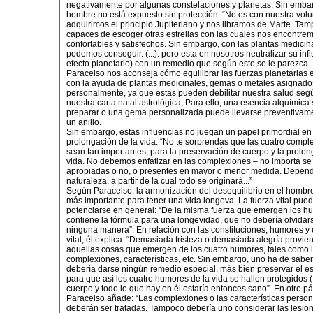
negativamente por algunas constelaciones y planetas. Sin embar
hombre no está expuesto sin protección. “No es con nuestra vol
adquirimos el principio Jupiteriano y nos libramos de Marte. T
capaces de escoger otras estrellas con las cuales nos encontre
confortables y satisfechos. Sin embargo, con las plantas medicin
podemos conseguir. (...). pero esta en nosotros neutralizar su infl
efecto planetario) con un remedio que según esto,se le parezca.
Paracelso nos aconseja cómo equilibrar las fuerzas planetarias 
con la ayuda de plantas medicinales, gemas o metales asignado
personalmente, ya que estas pueden debilitar nuestra salud seg
nuestra carta natal astrológica, Para ello, una esencia alquímic
preparar o una gema personalizada puede llevarse preventiva
un anillo.
Sin embargo, estas influencias no juegan un papel primordial en 
prolongación de la vida: “No te sorprendas que las cuatro compl
sean tan importantes, para la preservación de cuerpo y la prolon
vida. No debemos enfatizar en las complexiones – no importa se
apropiadas o no, o presentes en mayor o menor medida. Depend
naturaleza, a partir de la cual todo se originará...”
Según Paracelso, la armonización del desequilibrio en el hombre
más importante para tener una vida longeva. La fuerza vital pue
potenciarse en general: “De la misma fuerza que emergen los h
contiene la fórmula para una longevidad, que no debería olvidar
ninguna manera”. En relación con las constituciones, humores y
vital, él explica: “Demasiada tristeza o demasiada alegría provie
aquellas cosas que emergen de los cuatro humores, tales como 
complexiones, características, etc. Sin embargo, uno ha de sabe
debería darse ningún remedio especial, más bien preservar el espí
para que así los cuatro humores de la vida se hallen protegidos (..
cuerpo y todo lo que hay en él estaría entonces sano”. En otro pá
Paracelso añade: “Las complexiones o las características perso
deberán ser tratadas. Tampoco debería uno considerar las lesio