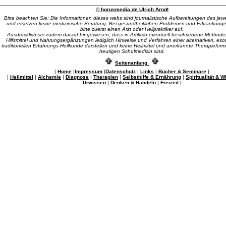
© horusmedia.de Ulrich Arndt
Bitte beachten Sie: Die Informationen dieses webs sind journalistische Aufbereitungen des je
und ersetzen keine medizinische Beratung. Bei gesundheitlichen Problemen und Erkrankung
bitte zuerst einen Arzt oder Heilpraktiker auf.
Ausdrücklich sei zudem darauf hingewiesen, dass in Artikeln eventuell beschriebene Methode
Hilfsmittel und Nahrungsergänzungen lediglich Hinweise und Verfahren einer alternativen, eso
traditionellen Erfahrungs-Heilkunde darstellen und keine Heilmittel und anerkannte Therapiefor
heutigen Schulmedizin sind.
Seitenanfang
|
Home
|
Impressum
|
Datenschutz
|
Links
|
Bücher & Seminare
|
|
Heilmittel
|
Alchemie
|
Diagnose
|
Therapien
|
Selbsthilfe & Ernährung
|
Spiritualität & 
Urwissen
|
Denken & Handeln
|
Freizeit
|