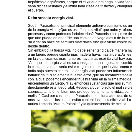
hepáticas o esplénicas, porque el elixir que prolonga la vida “ad 
sana dichas lesiones y elimina toda clase de tristezas y cualqui
el cuerpo.
Reforzando la energía vital.
Según Paracelso, el principal elemento antienvejecimiento es u
de la energía vital. ¿Qué es este “espíritu vital” que nutre y refue
procesos y cómo podemos fortalecerlos? Paracelso no quiere dec
que uno puede obtener “de una comida de vegetales o de la car
“la vida” no nace de semillas materiales sino que viene espiritu
desde dentro.
Sin embargo, la fuerza vital no debe ser entendida de manera mu
a un fuego, porque cuanta más madera haya, más arderá. Así e
en la vida; cuantos más humores haya, más espíritu vital hay para
“Aunque la energía vital no se consiga por una ingesta de comida,
la comida material, sería estar ciego no creer que la vida, como e
halla bajo nuestro control. La energía vital puede ser influenciad
fortalecida. “Es solamente nuestro error ,que no reconozcamos 
con la cual podemos encender nuestra vida en la misma medida 
encendemos un fuego. “Hay entonces sustancias que nos sumini
directamente este fuego vital: Recuerda que no sólo el mal se cr
cuerpo..., también el bien, que protege fuertemente tu vida... como
melisa”. Casi por casualidad, Paracelso menciona aquí dos de s
más avanzadas, las cuales están contenidas en su elixir vital: La
aurica llamada “Aurum Potabile” y la quintaesencia de melisa.