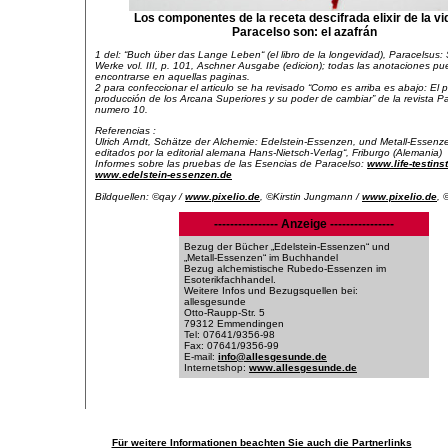
Los componentes de la receta descifrada elixir de la vi
Paracelso son: el azafrán
1 del: “Buch über das Lange Leben“ (el libro de la longevidad), Paracelsus:
Werke vol. III, p. 101, Aschner Ausgabe (edicion); todas las anotaciones p
encontrarse en aquellas paginas.
2 para confeccionar el articulo se ha revisado “Como es arriba es abajo: El 
producción de los Arcana Superiores y su poder de cambiar” de la revista P
numero 10.
Referencias :
Ulrich Arndt, Schätze der Alchemie: Edelstein-Essenzen, und Metall-Essen
editados por la editorial alemana Hans-Nietsch-Verlag“, Friburgo (Alemania)
Informes sobre las pruebas de las Esencias de Paracelso:
www.life-testinst
www.edelstein-essenzen.de
Bildquellen: ©qay /
www.pixelio.de
, ©Kirstin Jungmann /
www.pixelio.de
, 
---------------- Anzeige ----------------
Bezug der Bücher „Edelstein-Essenzen“ und
„Metall-Essenzen“ im Buchhandel
Bezug alchemistische Rubedo-Essenzen im
Esoterikfachhandel.
Weitere Infos und Bezugsquellen bei:
allesgesunde
Otto-Raupp-Str. 5
79312 Emmendingen
Tel: 07641/9356-98
Fax: 07641/9356-99
E-mail:
info@allesgesunde.de
Internetshop:
www.allesgesunde.de
Für weitere Informationen beachten Sie auch die Partnerlinks