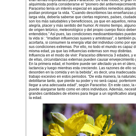
eran temas importantes para Paracelso. De este modo, el gran m
alquimista podría considerarse el “pionero del antienvejecimiento
Paracelso tenía un interés especial en aquellos remedios alquí
podían prolongar la vida. “Cuando describimos las enseñanzas 
larga vida, debería saberse que ciertas regiones, países, ciudade
son los más saludables y beneficiosos, ya que en aquellos, rein
alegría, placer y más sentido del humor. Al mismo tiempo, algun
de origen telúrico, meteorológico y del propio cuerpo físico deber
entendidos.” Así pues, las condiciones medioambientales puede
la vida si : “irradian influencias suaves y amistosas”, o también 
acortarla, si consumen la energía vital del individuo como por ej
sus condiciones extremas. Por ello, no todo el mundo es capaz de
misma edad, ya que las influencias externas son muy distintas.
Influencia en el modo de vivir: Paracelso diferencia 3 edades, y
de ellas, circunstancias externas pueden causar envejecimiento
En la primera edad, el hombre puede ser afectado ya en el útero,
lactancia y luego mientras esta creciendo. Las razones de ello so
desorden en la comida y en la bebida”, es decir, una inadecuada 
trabajo excesivo en estos periodos. “De esta manera, la naturale
debilitarse tanto, que pierde su poder y no será capaz, porterior
llegar a una adecuada edad”, según Paracelso. En este caso, la
puede alargarse tanto como en otros individuos. Además, necesi
grandes cantidades de elixires para llegar a un significativo ala
la edad.