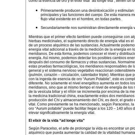
como la esencia de oro y el elíxir vital “ad longe vita”, tienen un d
Primeramente producen una desintoxicación y estimulan 
principales y las funciones del cuerpo. De esta manera m
flujo vital existente en el hombre, en todas partes.
Secundariamente nos suministran directamente energía vi
Mientras que el primer efecto tambien puede conseguirse con a
hierbas medicinales, el suplemento directo de energía vital es el
de un proceso alquímico de las sustancias. Actualmente podemo
energía vital adicional a través de la medición de la energía en l
meridianos. De esta forma, podemos conocer el nivel y distribuci
energía. Así mismo, podemos detectar los posibles cambios ener
después del consumo de fármacos y otras sustancias. Normalme
estas pruebas farmacológicas, los meridianos responsables de l
general y el sistema nervioso vegetativo reaccionan ostensiblem
(pulmón, corazón – circulación, calentador triple). Mientras que 
con la ingesta de esencia de oro “Aurum Potabile”, esto es com
diferente. No solamente el nivel energético aumenta en todos los
meridianos, sino que al mismo tiempo el nivel de energía de los
de la vesícula biliar y el riñón se incrementa por encima de la m
la medicina tradicional china, exactamente estos dos meridianos 
producción del Chi y almacenamiento del Chi, es decir, el grado
vital. Como previamente se ha mencionado, según Paracelso, la
oro “Aurum potabile” puede facilitar llegar a los 120 – 140 años 
elevar significativamente la energía vital.
El elixir de la vida “ad longe vita”
Según Paracelso, el arte de prolongar la vida es encontrar un p
alquímico que pueda aumentar la calidad de la vitalidad humana: