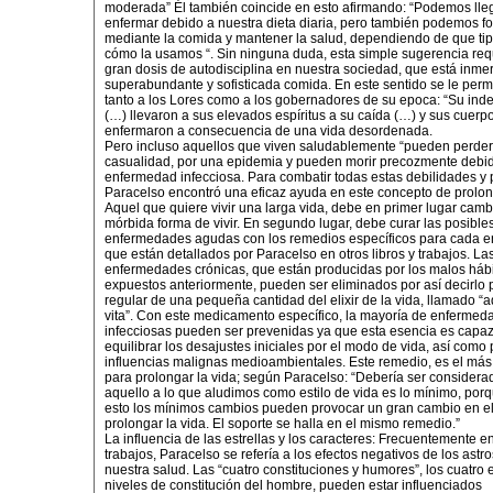
moderada” Él también coincide en esto afirmando: “Podemos lle
enfermar debido a nuestra dieta diaria, pero también podemos fo
mediante la comida y mantener la salud, dependiendo de que tip
cómo la usamos “. Sin ninguna duda, esta simple sugerencia req
gran dosis de autodisciplina en nuestra sociedad, que está inmer
superabundante y sofisticada comida. En este sentido se le permi
tanto a los Lores como a los gobernadores de su epoca: “Su ind
(…) llevaron a sus elevados espíritus a su caída (…) y sus cuerp
enfermaron a consecuencia de una vida desordenada.
Pero incluso aquellos que viven saludablemente “pueden perder 
casualidad, por una epidemia y pueden morir precozmente debi
enfermedad infecciosa. Para combatir todas estas debilidades y p
Paracelso encontró una eficaz ayuda en este concepto de prolong
Aquel que quiere vivir una larga vida, debe en primer lugar camb
mórbida forma de vivir. En segundo lugar, debe curar las posible
enfermedades agudas con los remedios específicos para cada 
que están detallados por Paracelso en otros libros y trabajos. La
enfermedades crónicas, que están producidas por los malos hábi
expuestos anteriormente, pueden ser eliminados por así decirlo 
regular de una pequeña cantidad del elixir de la vida, llamado “
vita”. Con este medicamento específico, la mayoría de enfermed
infecciosas pueden ser prevenidas ya que esta esencia es capa
equilibrar los desajustes iniciales por el modo de vida, así como 
influencias malignas medioambientales. Este remedio, es el más
para prolongar la vida; según Paracelso: “Debería ser considera
aquello a lo que aludimos como estilo de vida es lo mínimo, porq
esto los mínimos cambios pueden provocar un gran cambio en el
prolongar la vida. El soporte se halla en el mismo remedio.”
La influencia de las estrellas y los caracteres: Frecuentemente e
trabajos, Paracelso se refería a los efectos negativos de los astr
nuestra salud. Las “cuatro constituciones y humores”, los cuatro
niveles de constitución del hombre, pueden estar influenciados