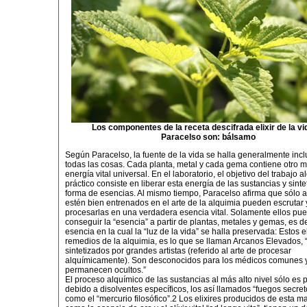
Los componentes de la receta descifrada elixir de la vi
Paracelso son: bálsamo
Según Paracelso, la fuente de la vida se halla generalmente incl
todas las cosas. Cada planta, metal y cada gema contiene otro ma
energía vital universal. En el laboratorio, el objetivo del trabajo 
práctico consiste en liberar esta energía de las sustancias y sinte
forma de esencias. Al mismo tiempo, Paracelso afirma que sólo 
estén bien entrenados en el arte de la alquimia pueden escrutar 
procesarlas en una verdadera esencia vital. Solamente ellos pu
conseguir la “esencia” a partir de plantas, metales y gemas, es dec
esencia en la cual la “luz de la vida” se halla preservada: Estos 
remedios de la alquimia, es lo que se llaman Arcanos Elevados, 
sintetizados por grandes artistas (referido al arte de procesar
alquímicamente). Son desconocidos para los médicos comunes 
permanecen ocultos.”
El proceso alquímico de las sustancias al más alto nivel sólo es 
debido a disolventes específicos, los así llamados “fuegos secreto
como el “mercurio filosófico”.2 Los elixires producidos de esta m