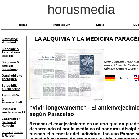
horusmedia
Home
Impressum
Links
Büc
LA ALQUIMIA Y LA MEDICINA PARACÉ
Alternative
Heilmittel
Alchemie &
Paracelsus-
Medizin
Serie Alquimia Parte VIII
Diagnose &
Aparecido en la Revista
Medizin-
Número Octubre 2005 (
Forschung
Ganzheitliche
Deutsch
Therapien
Selbsthilfe
& Ernährung
Spiritualität
&
Wissenschaft
"Vivir longevamente" - El antienvejecimi
Urwissen
wiederentdeckt
según Paracelso
Ganzheitlich
Denken &
Retrasar el envejecimiento es un reto que no puede
Handeln
despreciado ni por la medicina ni por otras discipl
Freizeit, Kunst
buscan el bienestar del individuo. Incluso Paracels
& Reisen
investigó maneras de prolongar la vida y mantener 